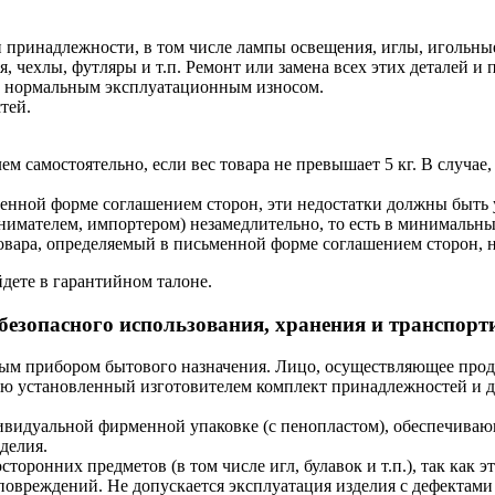
 принадлежности, в том числе лампы освещения, иглы, игольные
 чехлы, футляры и т.п. Ремонт или замена всех этих деталей и 
е с нормальным эксплуатационным износом.
тей.
 самостоятельно, если вес товара не превышает 5 кг. В случае, 
ьменной форме соглашением сторон, эти недостатки должны быт
ателем, импортером) незамедлительно, то есть в минимальный
овара, определяемый в письменной форме соглашением сторон, н
дете в гарантийном талоне.
безопасного использования, хранения и транспорт
ым прибором бытового назначения. Лицо, осуществляющее прода
телю установленный изготовителем комплект принадлежностей и 
ивидуальной фирменной упаковке (с пенопластом), обеспечиваю
делия.
сторонних предметов (в том числе игл, булавок и т.п.), так как 
повреждений. Не допускается эксплуатация изделия с дефектами